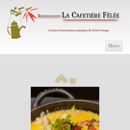
La Cafetière Fêlée
Restaurant
Cuisine Fusion franco-asiatique de Julien Fiengo
Menu
Accueil
Notre Carte
Nos vins
Photos
Infos
A propos
Notes et avis